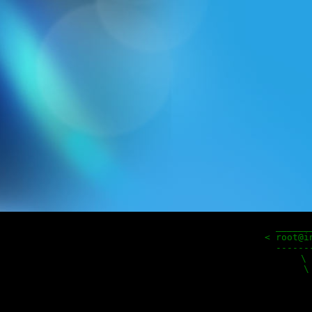
 ______
< root@i
 ------
   \ 
    \
     
     
     
      