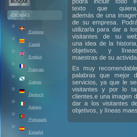
podrá incluir todo e
de
texto que quiera
búsqueda
además de una image
IDIOMAS
de su empresa. Podr
utilizarla para dar a lo
Euskera
visitantes de su we
una idea de la historia
Català
objetivos, y línea
maestras de su activida
English
Es muy recomendable 
Français
palabras que mejor d
servicios, ya que le s
Galego
visitantes y por lo 
Deutsch
clientes.e una imagen d
dar a los visitantes d
Italiano
objetivos, y líneas maes
Português
Español