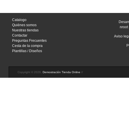
Catalogo
Desarr
Quiénes somos
nroot 
Nuestras tiendas
Contactar
Aviso leg
Preguntas Frecuentes
P
Cesta de la compra
Plantillas / Diseños
Copyright © 2026,
Demostración Tienda Online
//