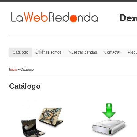
Dem
Catalogo
Quiénes somos
Nuestras tiendas
Contactar
Pregu
Inicio
» Catálogo
Se encuentra usted aquí:
Catálogo