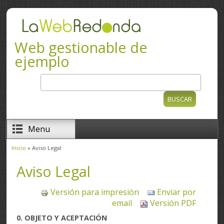
Pasar al contenido principal
Web gestionable de
ejemplo
Buscar
Formulario de búsqueda
Menu
Inicio
» Aviso Legal
Se encuentra usted aquí
Aviso Legal
Versión para impresión
Enviar por
email
Versión PDF
0. OBJETO Y ACEPTACIÓN