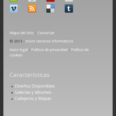
Mapa del sitio
-
Contactar
© 2013 -
nroot servicios informáticos
Aviso legal
-
Política de privacidad
-
Política de
cookies
Características
Diseños Disponibles
Galerías y álbumes
Callejeros y Mapas