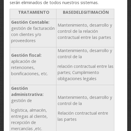
serán eliminados de todos nuestros sistemas.
TRATAMIENTO
B
ASEDELEGITIMACIÓN
G
e
stión Contable:
Mantenimiento, desarrollo y
gestión de facturación
control de la relación
con clientes y/o
contractual entre las partes
proveedores
Mantenimiento, desarrollo y
G
e
stión fiscal:
control de la
aplicación de
relación contractual entre las
retenciones,
partes; Cumplimiento
bonificaciones, etc.
obligaciones legales
G
e
stión
administrativa:
Mantenimiento, desarrollo y
gestión de
control de la
logística, almacén,
Relación contractual entre
entregas al cliente,
las partes
recepción de
mercancías ,etc.