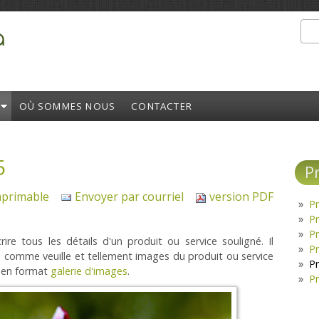
Rec
Formulair
OÙ SOMMES NOUS
CONTACTER
5
P
mprimable
Envoyer par courriel
version PDF
P
P
P
re tous les détails d'un produit ou service souligné. Il
P
 comme veuille et tellement images du produit ou service
P
 en format
galerie d'images
.
P