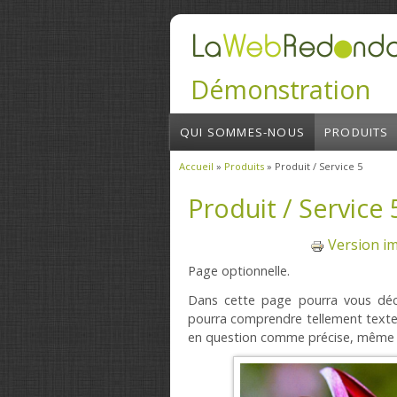
Aller au contenu principal
Démonstration
QUI SOMMES-NOUS
PRODUITS
Accueil
»
Produits
» Produit / Service 5
Vous êtes ici
Produit / Service 
Version i
Page optionnelle.
Dans cette page pourra vous décri
pourra comprendre tellement texte
en question comme précise, même