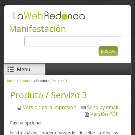
Ir o contido principal
Manifestación
Buscar
Formulario de busca
Menu
Inicio
»
Produto
» Produto / Servizo 3
Vostede está aquí
Produto / Servizo 3
Versión para impresión
Send by email
Versión PDF
Páxina opcional.
Nesta páxina poderá vostede describir todos os