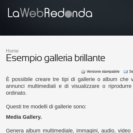
Salta al contenuto principale
Home
Tu sei qui
Esempio galleria brillante
Versione stampabile
Se
È possibile creare
tre
tipi di
gallerie
o album
che v
annunci
multimediali e di
visualizzare o riprodurre
ordinato
.
Questi tre
modelli di
gallerie sono
:
Media Gallery.
Genera
album
multimediale
, immagini,
audio, video