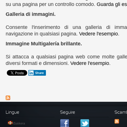
su una pagina
per un controllo
comodo
.
Guarda
gli e
Galleria
di immagini
.
Consente
l'inserimento di
una galleria di imma
navigazione
in qualsiasi pagina.
Vedere l'esempio
.
Immagine
Multigalería
brillante.
Si attacca
a qualsiasi pagina
web come
molte galle
diversi formati
e dimensioni.
Vedere l'esempio
.
Share
Lingue
Seguire
Scamb
Euskera