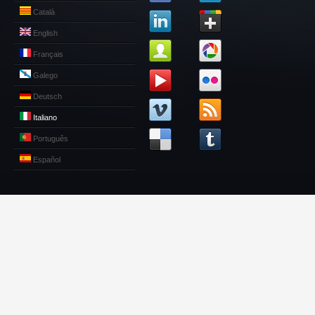
Català
English
Français
Galego
Deutsch
Italiano
Português
Español