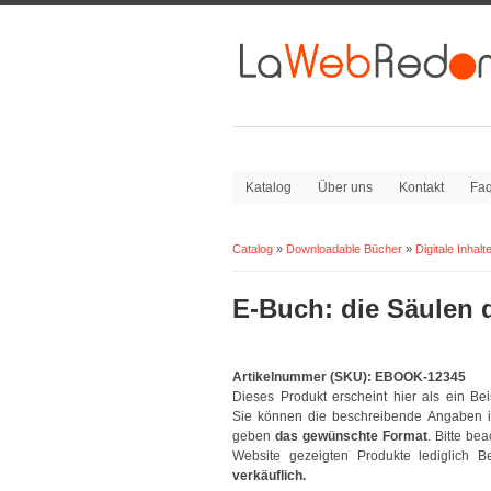
Katalog
Über uns
Kontakt
Fa
Catalog
»
Downloadable Bücher
»
Digitale Inhalt
Sie sind hier:
E-Buch: die Säulen 
Artikelnummer (SKU):
EBOOK-12345
Dieses Produkt erscheint hier als ein Bei
Sie können die beschreibende Angaben i
geben
das gewünschte Format
. Bitte be
Website gezeigten Produkte lediglich 
verkäuflich.