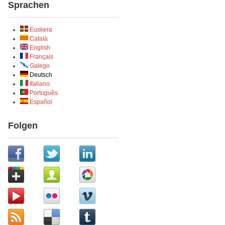
Sprachen
Euskera
Català
English
Français
Galego
Deutsch
Italiano
Português
Español
Folgen