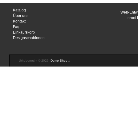
Katalog
Web-Entwi
Über uns
nroot
Kontakt
Faq
Einkaufskorb
Designschablonen
Urheberrecht © 2026,
Demo Shop
//