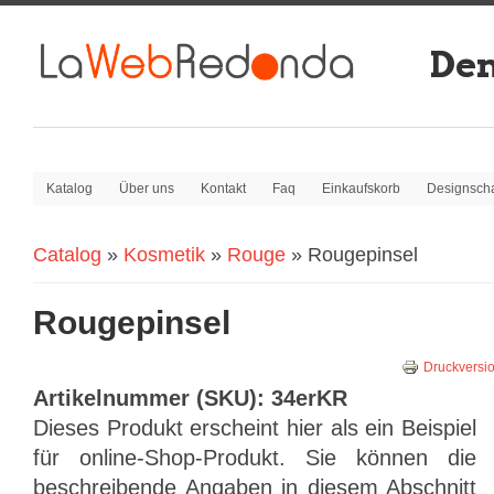
De
Katalog
Über uns
Kontakt
Faq
Einkaufskorb
Designsch
Catalog
»
Kosmetik
»
Rouge
» Rougepinsel
Sie sind hier:
Rougepinsel
Druckversi
Artikelnummer (SKU):
34erKR
Dieses Produkt erscheint hier als ein Beispiel
für online-Shop-Produkt. Sie können die
beschreibende Angaben in diesem Abschnitt