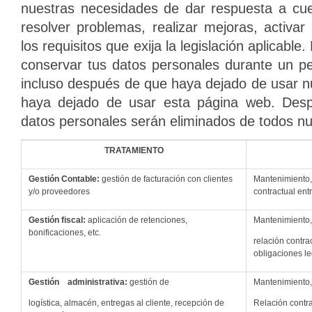
nuestras necesidades de dar respuesta a cue
resolver problemas, realizar mejoras, activar
los requisitos que exija la legislación aplicabl
conservar tus datos personales durante un p
incluso después de que haya dejado de usar n
haya dejado de usar esta página web. Desp
datos personales serán eliminados de todos nu
TRATAMIENTO
G
e
stión Contable:
gestión de facturación con clientes
Mantenimiento, 
y/o proveedores
contractual entr
G
e
stión fiscal:
aplicación de retenciones,
Mantenimiento, 
bonificaciones, etc.
relación contra
obligaciones l
G
e
stión administrativa:
gestión de
Mantenimiento, 
logística, almacén, entregas al cliente, recepción de
Relación contra