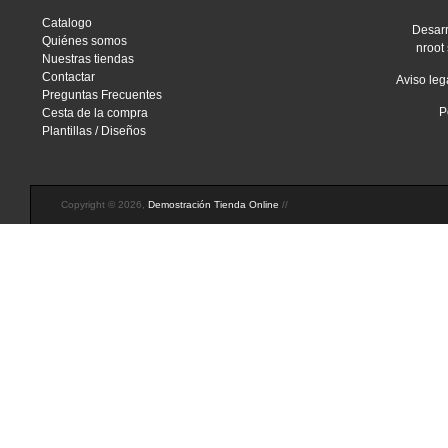
Catalogo
Desarr
Quiénes somos
nroot 
Nuestras tiendas
Contactar
Aviso leg
Preguntas Frecuentes
P
Cesta de la compra
Plantillas / Diseños
Copyright © 2026,
Demostración Tienda Online
//