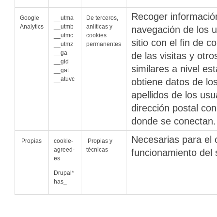
Recoger informació
Google
__utma
De terceros,
Analytics
__utmb
anlíticas y
navegación de los u
__utmc
cookies
sitio con el fin de c
__utmz
permanentes
__ga
de las visitas y otro
__gid
similares a nivel es
__gat
__atuvc
obtiene datos de l
apellidos de los usu
dirección postal co
donde se conectan.
Necesarias para el 
Propias
cookie-
Propias y
agreed-
técnicas
funcionamiento del 
es
Drupal*
has_