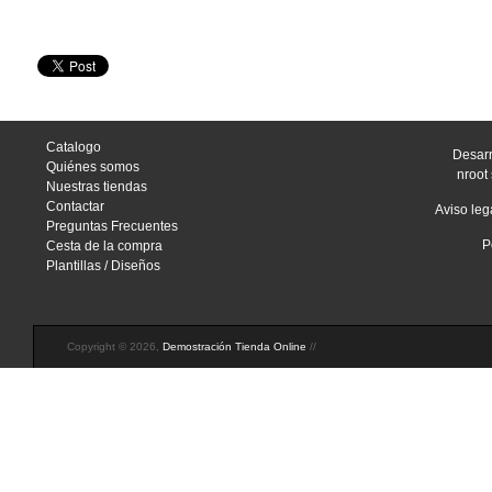
Catalogo
Desarr
Quiénes somos
nroot 
Nuestras tiendas
Contactar
Aviso leg
Preguntas Frecuentes
P
Cesta de la compra
Plantillas / Diseños
Copyright © 2026,
Demostración Tienda Online
//