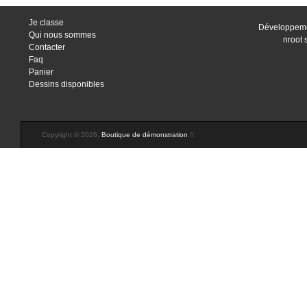
Je classe
Développeme
Qui nous sommes
nroot 
Contacter
Faq
Panier
Dessins disponibles
Copyright © 2026,
Boutique de démonstration
//