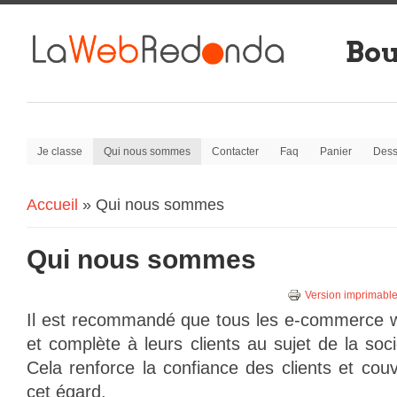
Bou
Je classe
Qui nous sommes
Contacter
Faq
Panier
Dess
Accueil
» Qui nous sommes
Vous êtes ici:
Qui nous sommes
Version imprimabl
Il est recommandé que
tous les e-
commerce 
et complète
à leurs clients
au sujet de la
soc
Cela
renforce la confiance
des clients
et cou
cet égard.