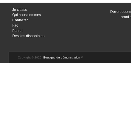
Je classe
Développeme
Qui nous sommes
nroot 
Contacter
Faq
Panier
Dessins disponibles
Copyright © 2026,
Boutique de démonstration
//