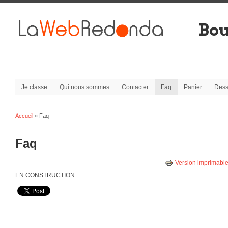
Bou
Je classe
Qui nous sommes
Contacter
Faq
Panier
Dess
Accueil
» Faq
Vous êtes ici:
Faq
Version imprimabl
EN CONSTRUCTION