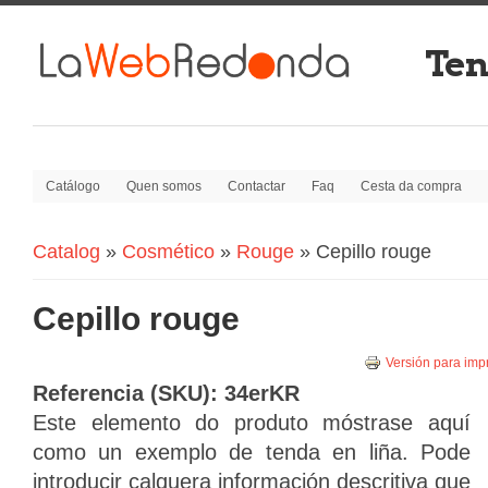
Ten
Catálogo
Quen somos
Contactar
Faq
Cesta da compra
Catalog
»
Cosmético
»
Rouge
» Cepillo rouge
Vostede está aquí:
Cepillo rouge
Versión para imp
Referencia (SKU):
34erKR
Este elemento
do produto
móstrase
aquí
como un
exemplo de
tenda en liña.
Pode
introducir
calquera información
descritiva
que