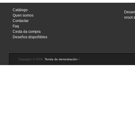
Catálogo
Desarr
Quen somos
nroot 
Contactar
Faq
Cesta da compra
Deseños dispoñibles
Copyright © 2026,
Tenda de demostración
//