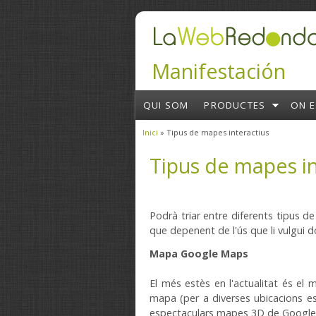
Vés al contingut
Manifestación
QUI SOM
PRODUCTES
ON E
Inici
» Tipus de mapes interactius
Esteu aquí
Tipus de mapes in
Podrà
triar
entre diferents tipus
de
que depenent
de l'ús que
li vulgui
d
Mapa Google
Maps
El
més
estès en l'actualitat
és el 
mapa
(
per a diverses
ubicacions
e
espectaculars
mapes
3D
de Google