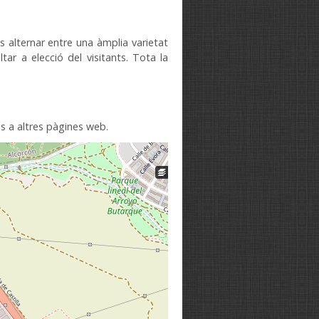
ts
alternar
entre una àmplia
varietat
ltar
a elecció del
visitants
.
Tota
la
os a
altres pàgines
web
.