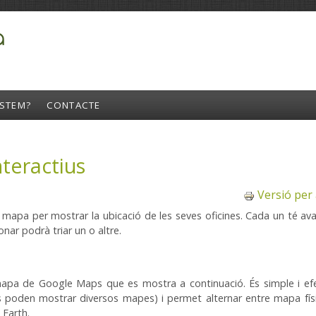
Formulari
STEM?
CONTACTE
teractius
Versió per
 mapa
per mostrar la
ubicació
de les seves oficines
.
Cada
un té
av
onar
podrà
triar
un o altre.
mapa de
Google
Maps que
es mostra a continuació
.
És simple
i
ef
s
poden
mostrar diversos
mapes
)
i
permet
alternar
entre mapa
fís
Earth
.