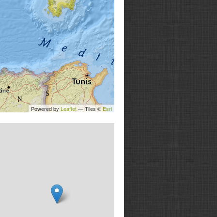
Powered by
Leaflet
— Tiles ©
Esri