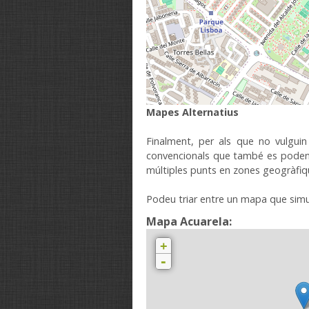
Mapes
Alternatius
Finalment
,
per als
que no vulguin
convencionals
que també es pode
múltiples
punts
en zones
geogràfiq
Podeu triar
entre un
mapa que
simu
Mapa Acuarela:
+
-