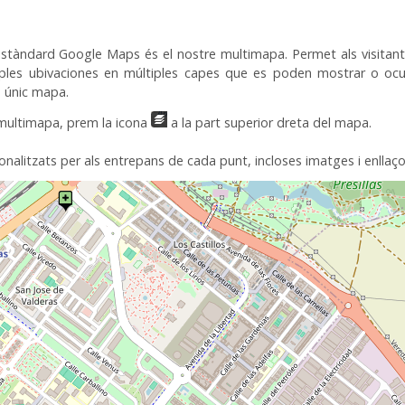
estàndard
Google
Maps
és el nostre
multimapa
.
Permet als
visitan
ples
ubivaciones
en múltiples
capes que
es
poden mostrar
o ocu
n
únic mapa
.
multimapa
, prem
la icona
a la part superior
dreta del mapa
.
onalitzats per als
entrepans
de cada punt
,
incloses
imatges
i
enllaç