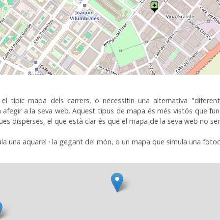
el típic
mapa dels carrers
,
o necessitin
una alternativa
"diferent
n
afegir a la seva
web
.
Aquest tipus de
mapa és
més
vistós que
fun
ues
disperses
,
el que està
clar
és que el mapa
de la seva web
no se
la una
aquarel · la
gegant del
món
,
o un mapa
que simula
una foto