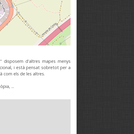
"
disposem
d'altres mapes
menys
cional
,
i està
pensat sobretot
per a
rà com
els de les
altres.
còpia
,
...