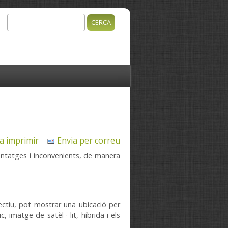
Cerca
 de cerca
 a imprimir
Envia per correu
antatges
i inconvenients
,
de manera
ectiu
,
pot mostrar una
ubicació
per
ic
,
imatge
de satèl · lit
,
híbrida
i els