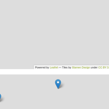
Powered by
Leaflet
— Tiles by
Stamen Design
under
CC BY 3