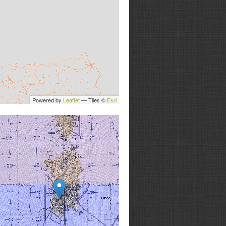
Powered by
Leaflet
— Tiles ©
Esri