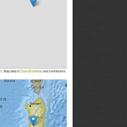
.0
. Map data ©
OpenStreetMap
and contributors