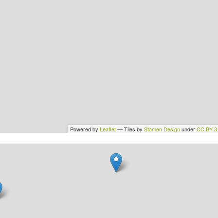
Powered by
Leaflet
— Tiles by
Stamen Design
under
CC BY 3