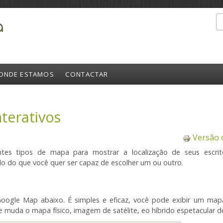
P
Formulári
ONDE ESTAMOS
CONTACTAR
terativos
Versão 
ntes tipos de
mapa para mostrar
a localização de
seus escrit
do do que
você quer ser
capaz de escolher
um ou outro
.
oogle Map
abaixo.
É simples e
eficaz, você
pode exibir
um mapa
e
muda
o mapa físico
,
imagem de satélite
,
eo híbrido
espetacular
d