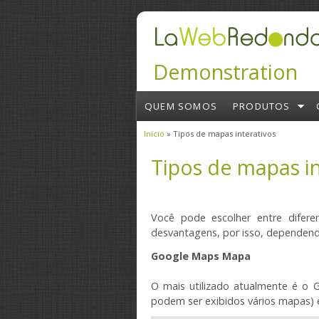
Passar para o conteúdo principal
Demonstration
QUEM SOMOS
PRODUTOS
Início
» Tipos de mapas interativos
Está aqui
Tipos de mapas in
Você pode escolher
entre difere
desvantagens
, por isso
, dependen
Google Maps
Mapa
O
mais utilizado
atualmente é
o
G
podem ser exibidos
vários mapas
)