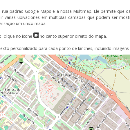
a rua
padrão
Google Maps
é a nossa
Multimap
.
Ele
permite que os
ir várias
ubivaciones
em múltiplas
camadas que podem ser
most
alização
um único mapa
.
p
, clique no ícone
no canto superior direito
do mapa.
texto
personalizado
para cada
ponto de
lanches
, incluindo imagens