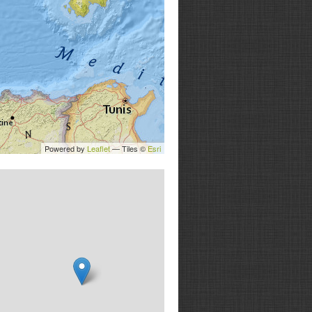
Powered by
Leaflet
— Tiles ©
Esri