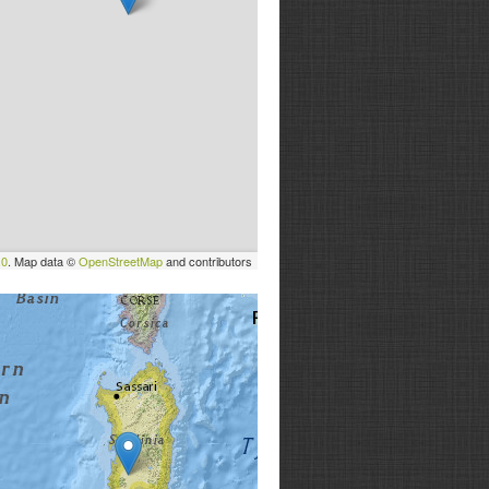
.0
. Map data ©
OpenStreetMap
and contributors