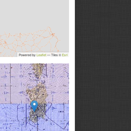
Powered by
Leaflet
— Tiles ©
Esri