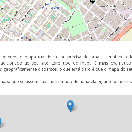
o querem
o mapa
rua típica
, ou precisa de
uma alternativa
"dif
 adicionado ao seu
site.
Este tipo de
mapa
é mais
chamativo
s
geograficamente dispersos
,
o que
está claro é que
o mapa
do seu
mapa
que se assemelha a
um mundo de
aquarela
gigante
ou um m