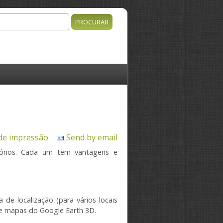
rocurar
o de procura
de impressão
Send by email
órios.
Cada um tem
vantagens e
 de localização
(para
vários locais
e mapas
do Google Earth
3D.