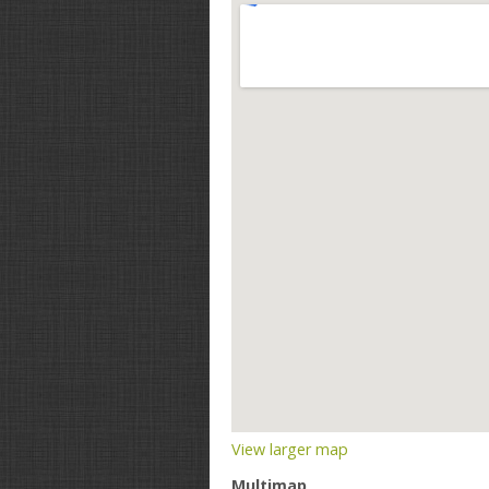
View larger map
Multimap