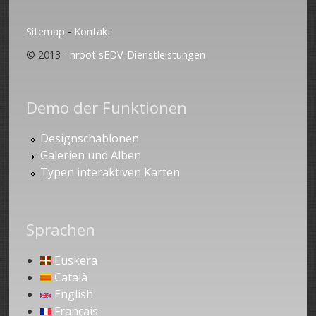
Sitemap
-
Kontakt
© 2013 -
nroot sEDV-Dienstleistungen
Demo der Funktionen
Designschablonen
Galerien und Alben
Typen interaktiven Karten
Sprachen
Euskera
Català
English
Français