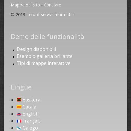
Mappa del sito
-
Conttare
© 2013 -
nroot servizi informatici
Demo delle funzionalità
Design disponibili
Esempio galleria brillante
Tipi di mappe interattive
Lingue
Euskera
Català
English
Français
Galego