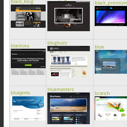
black_blog
black_premiu
blogbuzz
blacksea
blue
bluemasters
bluejems
branch