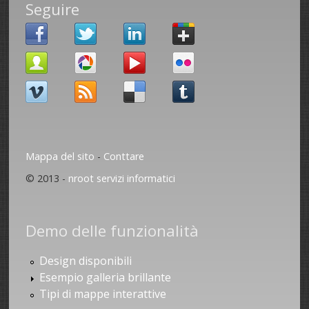
Seguire
Mappa del sito
-
Conttare
© 2013 -
nroot servizi informatici
Demo delle funzionalità
Design disponibili
Esempio galleria brillante
Tipi di mappe interattive