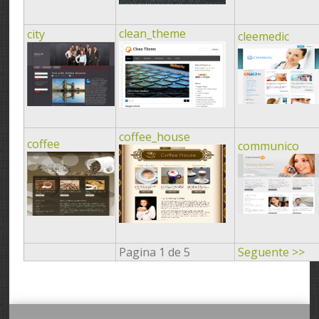
clean_theme
city
cleemedic
coffee_house
coffee
communico
Pagina 1 de 5
Seguente >>