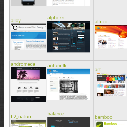
alphorn
alloy
alteco
andromeda
antonelli
art
balance
b2_nature
bamboo