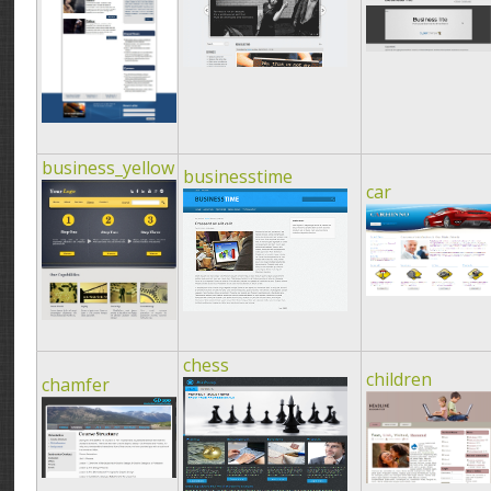
business_yellow
businesstime
car
chess
children
chamfer