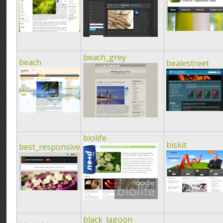
beach_grey
beach
bealestreet
biolife
biskit
best_responsive
black_lagoon