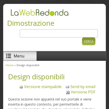
Salta al contenuto principale
Dimostrazione
Cerca
Form di ricerca
Menu
Home
» Design disponibili
Tu sei qui
Design disponibili
Versione stampabile
Send by email
Versione PDF
Questa sezione non apparirà nel suo portale e viene
inserita in questo contesto, per permetterle di