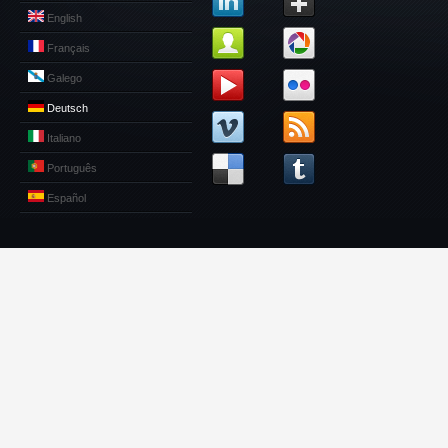
English
Français
Galego
Deutsch
Italiano
Português
Español