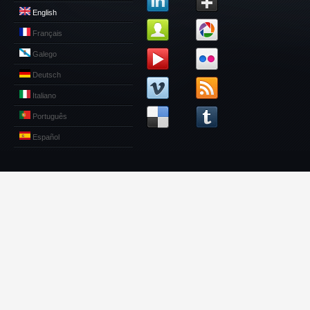
English
Français
Galego
Deutsch
Italiano
Português
Español