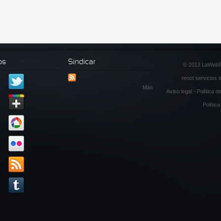
os
Sindicar
© 2013 LaWeb
nroot servicios 
Más
Aviso legal
-
Política d
Polític