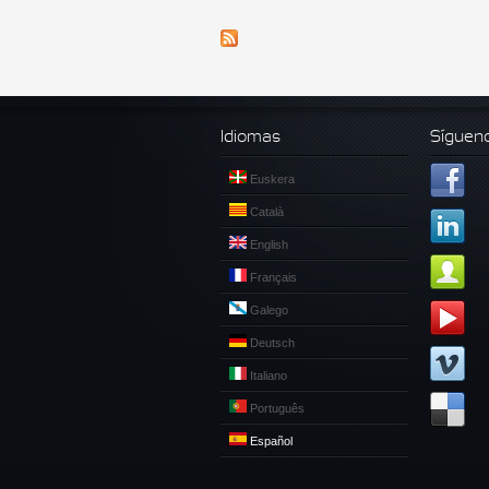
Idiomas
Síguen
Euskera
Català
English
Français
Galego
Deutsch
Italiano
Português
Español