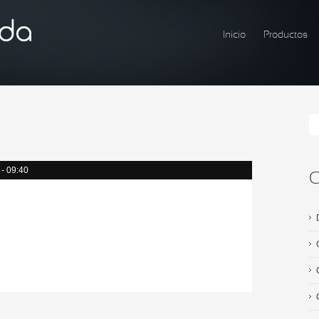
Inicio
Productos
Menú principal
F
 - 09:40
C