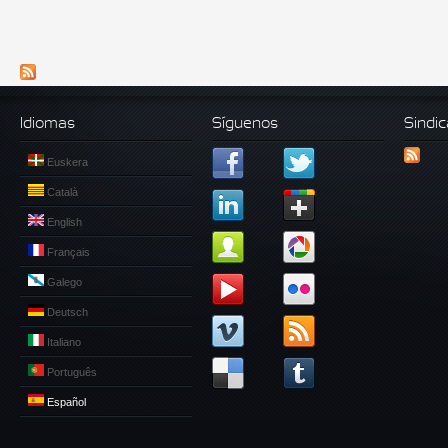
Idiomas
Síguenos
Sindic
Euskera
Català
English
Français
Galego
Deutsch
Italiano
Português
Español