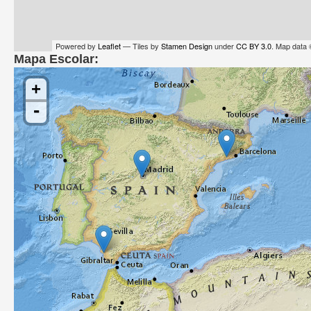
Powered by
Leaflet
— Tiles by
Stamen Design
under
CC BY 3.0
. Map data
Mapa Escolar:
+
-