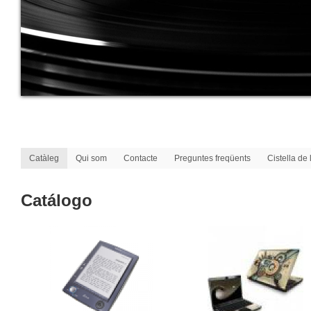
Catàleg
Qui som
Contacte
Preguntes freqüents
Cistella de
Catálogo