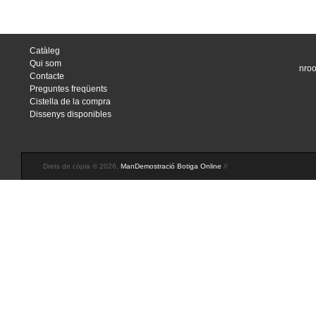
Catàleg
Qui som
nroo
Contacte
Preguntes freqüents
Cistella de la compra
Dissenys disponibles
Drets de còpia © 2026,
ManDemostració Botiga Online
//