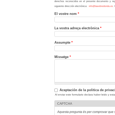
derechos reconocidos en el presente documento y reg
siguiente dirección electrónica:
info@lawebredonda.es
.
El vostre nom
*
La vostra adreça electrònica
*
Assumpte
*
Missatge
*
Aceptación de la politica de priva
Al enviar este formulario declara haber leido y es
CAPTCHA
Aquesta pregunta és per comprovar que so