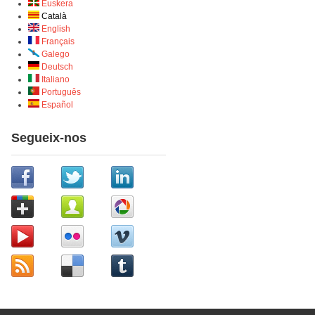
Euskera
Català
English
Français
Galego
Deutsch
Italiano
Português
Español
Segueix-nos