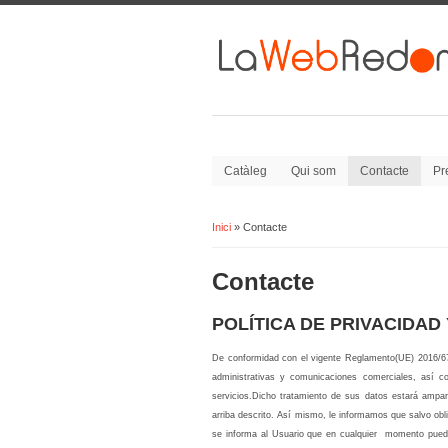
Catàleg
Qui som
Contacte
Pr
Inici
» Contacte
Esteu aquí:
Contacte
POLÍTICA DE PRIVACIDAD
De conformidad con el vigente Reglamento(UE) 2016/679
administrativas y comunicaciones comerciales, así co
servicios.Dicho tratamiento de sus datos estará ampar
arriba descrito. Así mismo, le informamos que salvo obl
se informa al Usuario que en cualquier momento puede 