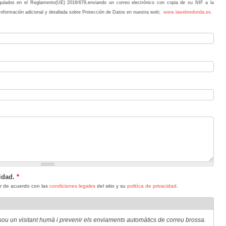
ulados en el Reglamento(UE) 2016/679,enviando un correo electrónico con copia de su NIF a la
 Información adicional y detallada sobre Protección de Datos en nuestra web;
www.lawebredonda.es
.
cidad.
*
tar de acuerdo con las
condiciones legales
del sitio y su
politíca de privacidad
.
u un visitant humà i prevenir els enviaments automàtics de correu brossa.