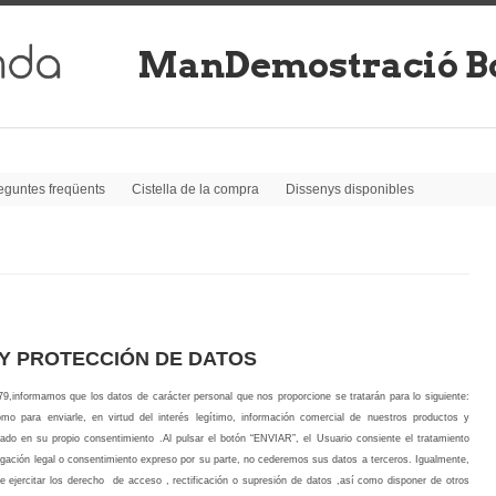
ManDemostració Bo
eguntes freqüents
Cistella de la compra
Dissenys disponibles
 Y PROTECCIÓN DE DATOS
,informamos que los datos de carácter personal que nos proporcione se tratarán para lo siguiente:
mo para enviarle, en virtud del interés legítimo, información comercial de nuestros productos y
ado en su propio consentimiento .Al pulsar el botón “ENVIAR”, el Usuario consiente el tratamiento
igación legal o consentimiento expreso por su parte, no cederemos sus datos a terceros. Igualmente,
ejercitar los derecho de acceso , rectificación o supresión de datos ,así como disponer de otros