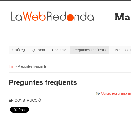
Man
Catàleg
Qui som
Contacte
Preguntes freqüents
Cistella de
Inici
» Preguntes freqüents
Esteu aquí:
Preguntes freqüents
Versió per a imprim
EN CONSTRUCCIÓ