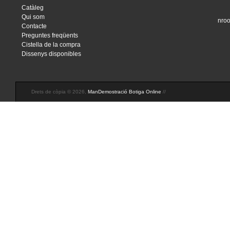
Catàleg
Qui som
nroo
Contacte
Preguntes freqüents
Cistella de la compra
Dissenys disponibles
Drets de còpia © 2026,
ManDemostració Botiga Online
//