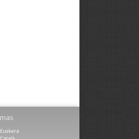
omas
Euskera
Català