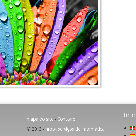
Idi
mapa do site
-
Conttare
© 2013 -
nroot serviços de informática