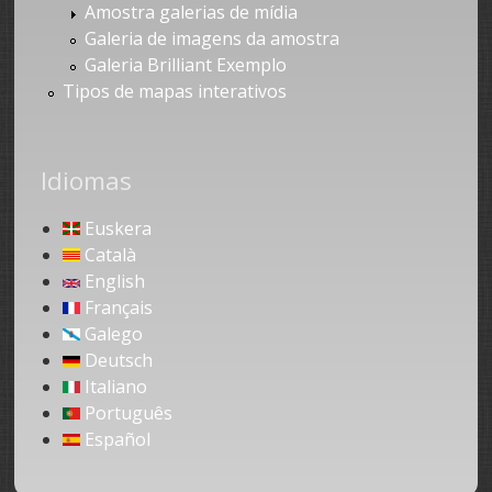
Amostra galerias de mídia
Galeria de imagens da amostra
Galeria Brilliant Exemplo
Tipos de mapas interativos
Idiomas
Euskera
Català
English
Français
Galego
Deutsch
Italiano
Português
Español