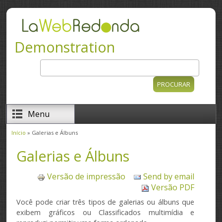
Passar para o conteúdo principal
Demonstration
Procurar
Formulário de procura
Menu
Início
» Galerias e Álbuns
Está aqui
Galerias e Álbuns
Versão de impressão
Send by email
Versão PDF
Você pode criar
três
tipos de
galerias
ou álbuns
que
exibem
gráficos ou
Classificados
multimídia
e