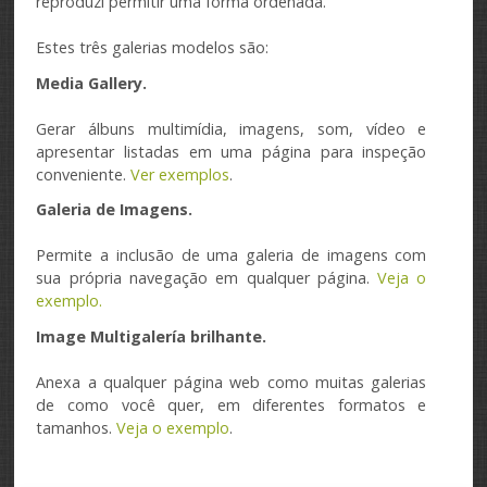
reproduzi
permitir
uma forma ordenada.
Estes três
galerias
modelos
são:
Media Gallery
.
Gerar
álbuns
multimídia
, imagens
, som, vídeo
e
apresentar
listadas
em uma página
para inspeção
conveniente.
Ver
exemplos
.
Galeria de Imagens
.
Permite a inclusão de
uma galeria de imagens
com
sua própria
navegação
em qualquer página.
Veja o
exemplo
.
Image
Multigalería
brilhante.
Anexa a qualquer
página
web
como
muitas galerias
de
como você quer,
em diferentes
formatos
e
tamanhos.
Veja o exemplo
.