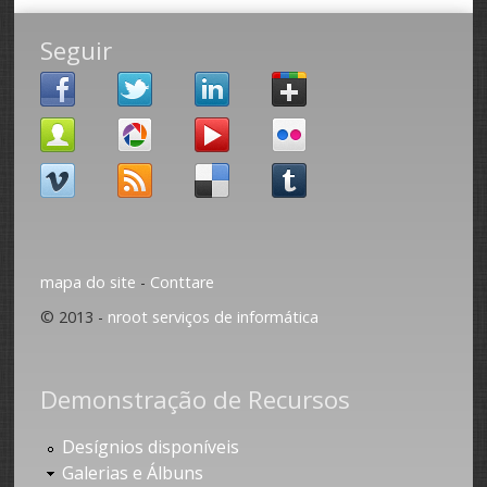
Seguir
mapa do site
-
Conttare
© 2013 -
nroot serviços de informática
Demonstração de Recursos
Desígnios disponíveis
Galerias e Álbuns