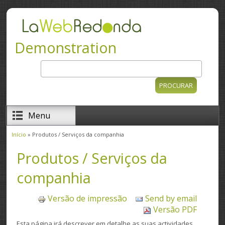
Passar para o conteúdo principal
Demonstration
Procurar
Formulário de procura
Menu
Início
» Produtos / Serviços da companhia
Está aqui
Produtos / Serviços da
companhia
Versão de impressão
Send by email
Versão PDF
Esta página irá descrever em detalhe as suas actividades