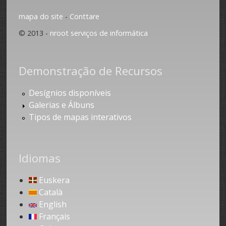
mapa do site
-
Conttare
© 2013 -
nroot serviços de informática
Demonstração de Recursos
Desígnios disponíveis
Galerias e Álbuns
Tipos de mapas interativos
Idiomas
Euskera
Català
English
Français