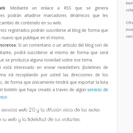
tie
eb
: Mediante un enlace a RSS que se genera
col
ntes podrán añadirse marcadores dinámicos que les
 cambio de contenido en su web.
Of
inv
rios registrados podrán suscribirse al blog de forma que
ven
lo nuevo que publique en el mismo.
oncretos
: Si un comentario o un artículo del blog son de
isitante, podrá suscribirse al mismo de forma que será
que se produzca alguna novedad sobre ese tema.
Si está interesado en enviar newsletters (boletines de
stema irá recopilando por usted las direcciones de los
lo, de forma que únicamente tendrá que exportar la lista
 el boletín que haya creado a traves de algún
servicio de
nico