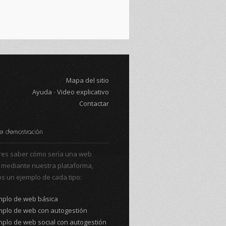
Mapa del sitio
Ayuda
-
Video explicativo
Contactar
eres saber cómo sería una web
 mediante nuestra plataforma,
s un ejemplo de cada tipo:
mplo de web básica
mplo de web con autogestión
mplo de web social con autogestión