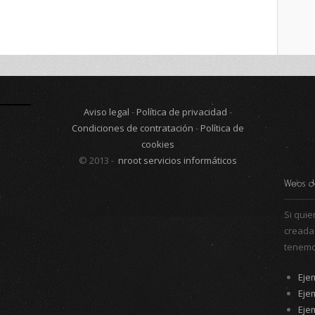
Aviso legal
-
Política de privacidad
-
Condiciones de contratación
-
Política de
cookies
© 2013 -
nroot servicios informáticos
Si qui
creada
tenemo
Eje
Eje
Eje