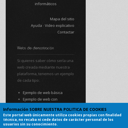
informáticos
Mapa del sitio
Ayuda
-
Video explicativo
Contactar
Si quieres saber cómo sería una
web creada mediante nuestra
plataforma, tenemos un ejemplo
de cada tipo:
Ejemplo de web básica
Ejemplo de web con
autogestión
Información SOBRE NUESTRA POLITICA DE COOKIES
Ejemplo de web social con
Este portal web únicamente utiliza cookies propias con finalidad
autogestión
técnica, no recaba ni cede datos de carácter personal de los
usuarios sin su conocimiento.
Ejemplo de tienda online