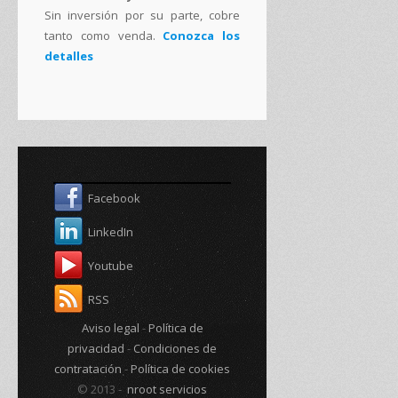
Sin inversión por su parte, cobre
tanto como venda.
Conozca los
detalles
Facebook
LinkedIn
Youtube
RSS
Aviso legal
-
Política de
privacidad
-
Condiciones de
contratación
-
Política de cookies
© 2013 -
nroot servicios