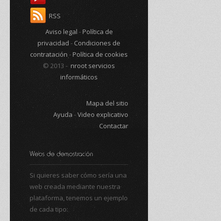
RSS
Aviso legal
-
Política de
privacidad
-
Condiciones de
contratación
-
Política de cookies
© 2013 -
nroot servicios
informáticos
Mapa del sitio
Ayuda
-
Video explicativo
Contactar
Si quieres saber cómo sería una
web creada mediante nuestra
plataforma, tenemos un ejemplo
de cada tipo: